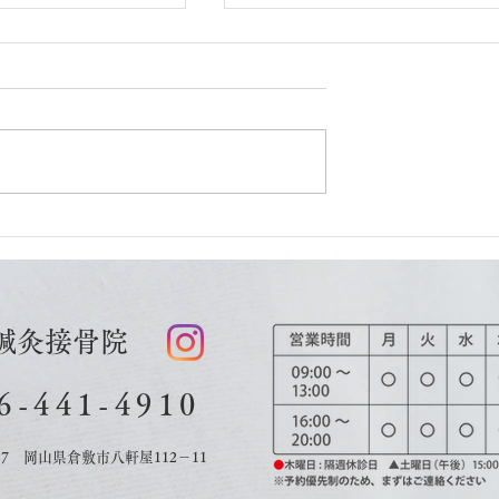
更新 空き状況
７月18日更新 空き状況
鍼灸接骨院
6-441-4910
037 岡山県倉敷市八軒屋112－11