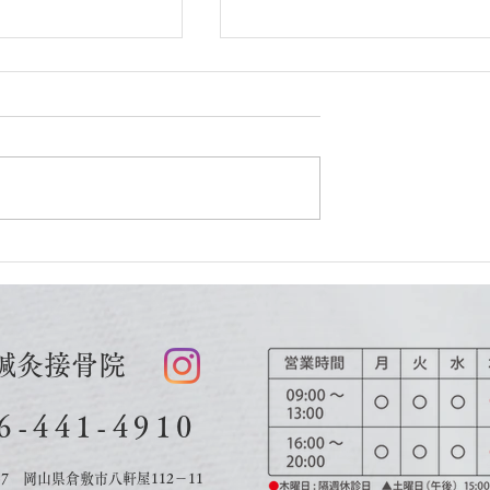
更新 空き状況
７月18日更新 空き状況
鍼灸接骨院
6-441-4910
037 岡山県倉敷市八軒屋112－11