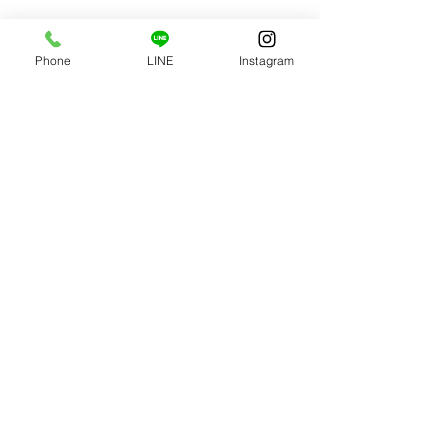
Phone
LINE
Instagram
コメント
７月25日更新 空き状況
７月18日更新
コメントを追加…
いちまる鍼灸接骨院
〒710-0037 岡山県倉敷市八軒屋112－11